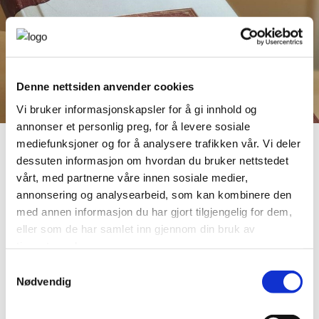
Denne nettsiden anvender cookies
Vi bruker informasjonskapsler for å gi innhold og
annonser et personlig preg, for å levere sosiale
mediefunksjoner og for å analysere trafikken vår. Vi deler
Handelskammeret
dessuten informasjon om hvordan du bruker nettstedet
vårt, med partnerne våre innen sosiale medier,
På bildet ser du Skien Handelskammers første protokoll fra
annonsering og analysearbeid, som kan kombinere den
1911.
med annen informasjon du har gjort tilgjengelig for dem,
eller som de har samlet inn gjennom din bruk av
Trykk for å lese mer
tjenestene deres.
Samtykkevalg
Nødvendig
Les mer