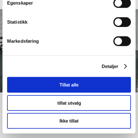
Egenskaper
Statistikk
Markedsføring
Detaljer
Tillat alle
tillat utvalg
Porsgrunn Næringsforening
Ikke tillat
På bildet ser vi 20 representanter fra hele landet samlet i
Porsgrund 2. oktober 1889