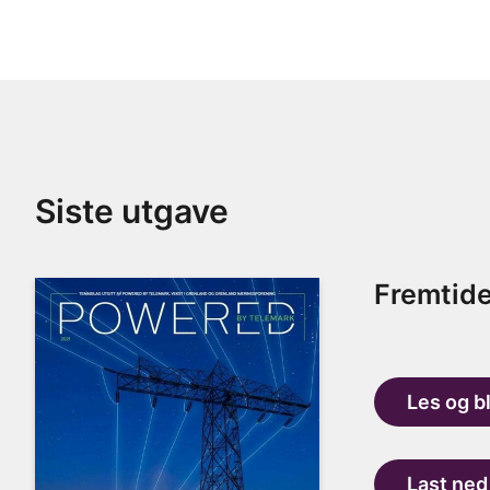
Siste utgave
Fremtide
Les og b
Last ne