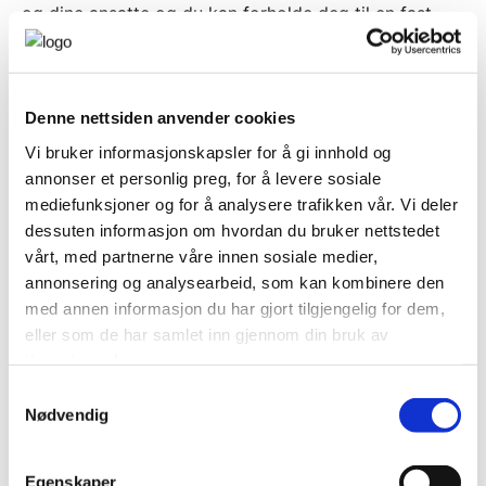
og dine ansatte og du kan forholde deg til en fast
pris.
Du får ingen uventede fakturaer fra oss.
Bestill i dag og få HALV PRIS PÅ ETABLERING!
Denne nettsiden anvender cookies
Vi bruker informasjonskapsler for å gi innhold og
annonser et personlig preg, for å levere sosiale
Les mer her
mediefunksjoner og for å analysere trafikken vår. Vi deler
dessuten informasjon om hvordan du bruker nettstedet
vårt, med partnerne våre innen sosiale medier,
annonsering og analysearbeid, som kan kombinere den
med annen informasjon du har gjort tilgjengelig for dem,
eller som de har samlet inn gjennom din bruk av
tjenestene deres.
Samtykkevalg
Nødvendig
Egenskaper