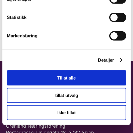
Statistikk
Markedsføring
Detaljer
Tillat alle
tillat utvalg
Ikke tillat
KONTAKT OSS
Grenland Næringsforening
Postadresse: Uniongata 18, 3732 Skien