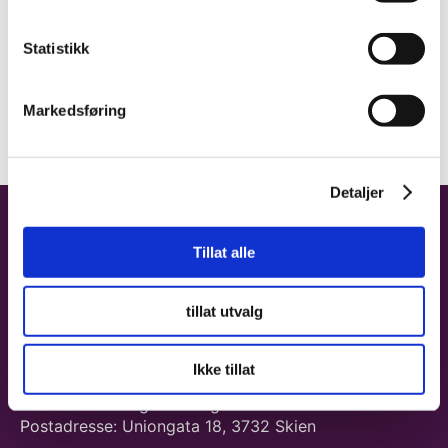
Send en e-post
Statistikk
92950017
Markedsføring
Detaljer
Tillat alle
tillat utvalg
KONTAKT OSS
Ikke tillat
Grenland Næringsforening
Postadresse: Uniongata 18, 3732 Skien