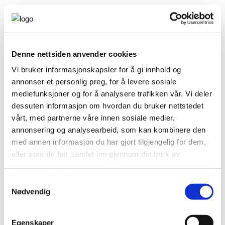
Bypost er en totalleverandør av post-tjenester som
reduserer portokostnadene og forenkler post og
pakkehåndteringen for din bedrift. Vi samarbeider
Denne nettsiden anvender cookies
med Posten Norge.
Vi bruker informasjonskapsler for å gi innhold og
Her er noe av det vi gjerne gjør for deg:
annonser et personlig preg, for å levere sosiale
Vi henter og bringer brev og pakker året rundt
mediefunksjoner og for å analysere trafikken vår. Vi deler
Vi henter i postboksen din
dessuten informasjon om hvordan du bruker nettstedet
Frankering koster mindre hvis du lar oss gjøre
vårt, med partnerne våre innen sosiale medier,
jobben
annonsering og analysearbeid, som kan kombinere den
Vi leverer rimelig og effektiv distribusjon av
med annen informasjon du har gjort tilgjengelig for dem,
bedriftspakker med sporing
eller som de har samlet inn gjennom din bruk av
Vi gleder oss til å gi deg og din bedrift et supert
tjenestene deres.
tilbud!
Samtykkevalg
Kontakt oss på telefon 33039000 eller
post@bypos
Nødvendig
t.no
Hilsen oss i Bypost
Egenskaper