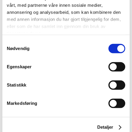
vårt, med partnerne våre innen sosiale medier,
annonsering og analysearbeid, som kan kombinere den
NETTSIDE
med annen informasjon du har gjort tilgjengelig for dem,
eller som de har samlet inn gjennom din bruk av
tjenestene deres.
Samtykkevalg
Nødvendig
Egenskaper
Statistikk
Markedsføring
Detaljer