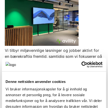
Vi tilbyr miljøvennlige løsninger og jobber aktivt for
en bærekraftig fremtid, samtidig som vi fokuserer på
å gi deg den beste mulige brukeropplevelsen.
Ved å samarbeide med oss, sikrer vi at dine møter
ikke bare fungerer optimalt, men også at vi tar et
ansvar for en sunnere planet!
Denne nettsiden anvender cookies
Vi bruker informasjonskapsler for å gi innhold og
Kontakt oss i dag og få hjelp av våre eksperter for å
annonser et personlig preg, for å levere sosiale
løfte i dine møtelokaler til nye høyder.
mediefunksjoner og for å analysere trafikken vår. Vi deler
dessuten informasjon om hvordan du bruker nettstedet