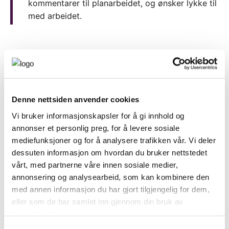
kommentarer til planarbeidet, og ønsker lykke til
med arbeidet.
Varsel om planoppstart
Grenlandsporten plan ID2007
Saksdokument:
Denne nettsiden anvender cookies
Varsel om planoppstart
Høringsfrist: 03.02.2023
Vi bruker informasjonskapsler for å gi innhold og
annonser et personlig preg, for å levere sosiale
mediefunksjoner og for å analysere trafikken vår. Vi deler
Høringssvar:
230203 Synspunkter varsel om
dessuten informasjon om hvordan du bruker nettstedet
planoppstart reguleringsplan Grenlandsporten
vårt, med partnerne våre innen sosiale medier,
annonsering og analysearbeid, som kan kombinere den
med annen informasjon du har gjort tilgjengelig for dem,
2022 Høringssaker og tilsvar
eller som de har samlet inn gjennom din bruk av
tjenestene deres.
Har du sett det nye forslaget til