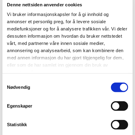
Levere
brukte
(også defekte) strømaggregat
Denne nettsiden anvender cookies
Levere annet på listen under
Vi bruker informasjonskapsler for å gi innhold og
annonser et personlig preg, for å levere sosiale
Behov:
mediefunksjoner og for å analysere trafikken vår. Vi deler
Økonomisk støtte
dessuten informasjon om hvordan du bruker nettstedet
Utstyr til vinter- og nødsituasjoner
vårt, med partnerne våre innen sosiale medier,
(Strømaggregater, lommelykter, batterier)
annonsering og analysearbeid, som kan kombinere den
Rehabiliteringsutstyr
(Krykker, stokker, rullestoler,
med annen informasjon du har gjort tilgjengelig for dem,
ortopediske senger / sykehus-senger, toalettstoler,
eller som de har samlet inn gjennom din bruk av
rullatorer, madrasser mot liggesår)
tjenestene deres.
Matvarer med lang holdbarhet
(Te, kaffe, ris, pasta,
Samtykkevalg
frokostblandinger, kjeks, babymat, hermetikk. Nb!
Nødvendig
Dette må tåle frost!)
Personlig hygieneprodukter
(Vaskepulver, sjampo,
Egenskaper
såper, tannkrem, tannbørster, toalettpapir,
våtservietter, bleier til barn og voksne etc)
Klær (
Herresko, bukser og jakker. Treningsdresser
Statistikk
og t-skjorter)