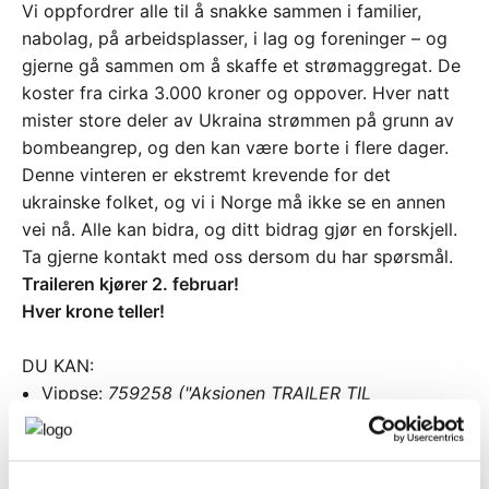
Vi oppfordrer alle til å snakke sammen i familier,
nabolag, på arbeidsplasser, i lag og foreninger – og
gjerne gå sammen om å skaffe et strømaggregat. De
koster fra cirka 3.000 kroner og oppover. Hver natt
mister store deler av Ukraina strømmen på grunn av
bombeangrep, og den kan være borte i flere dager.
Denne vinteren er ekstremt krevende for det
ukrainske folket, og vi i Norge må ikke se en annen
vei nå. Alle kan bidra, og ditt bidrag gjør en forskjell.
Ta gjerne kontakt med oss dersom du har spørsmål.
Traileren kjører 2. februar!
Hver krone teller!
DU KAN:
Vippse:
759258 ("Aksjonen TRAILER TIL
TERNOPIL")
Sende penger på konto: 2699 46 24708
Levere
NYE
strømaggregat